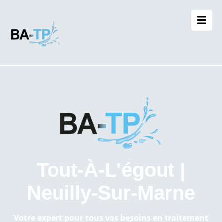
Tout-À-L'égout |
Neuilly-Sur-Marne
Votre expert pour tous vos besoins en traitement