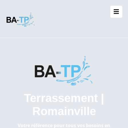
Terrassement |
Romainville
Votre référence pour tous vos besoins en