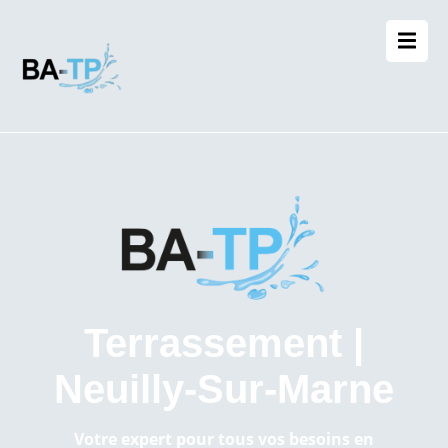
Terrassement |
Neuilly-Sur-Marne
Votre expert pour tous vos besoins en