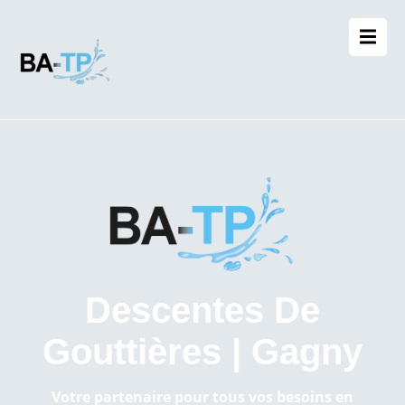
Descentes De
Gouttières | Gagny
Votre partenaire pour tous vos besoins en