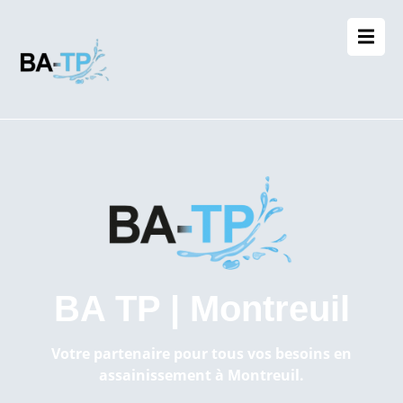
BA TP | Montreuil
Votre partenaire pour tous vos besoins en
assainissement à Montreuil.