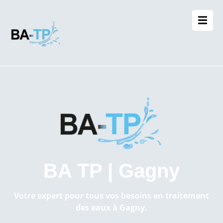
BA TP | Gagny
Votre expert pour tous vos besoins en traitement
des eaux à Gagny.