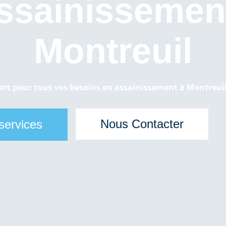
ssainissement
Montreuil
ert pour tous vos besoins en assainissement à Montreuil
Nous Contacter
services